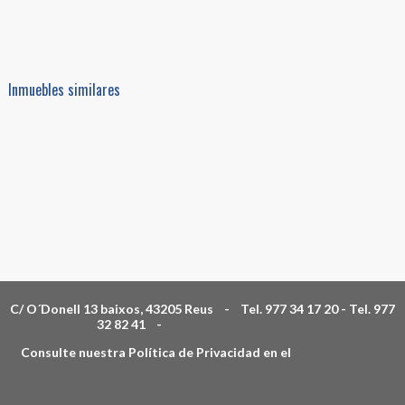
Inmuebles similares
C/ O´Donell 13 baixos, 43205 Reus - Tel. 977 34 17 20 - Tel. 977
32 82 41 -
info@casesiterres.com
Consulte nuestra Política de Privacidad en el
siguiente enlace